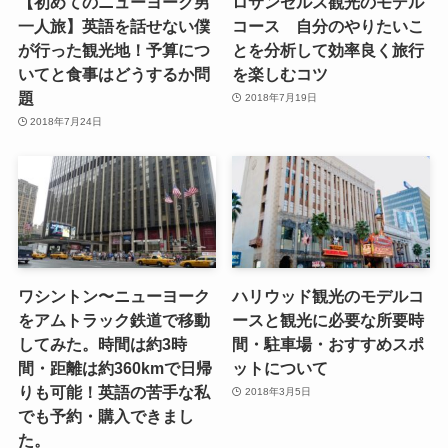
【初めてのニューヨーク男
ロサンゼルス観光のモデル
一人旅】英語を話せない僕
コース 自分のやりたいこ
が行った観光地！予算につ
とを分析して効率良く旅行
いてと食事はどうするか問
を楽しむコツ
題
2018年7月19日
2018年7月24日
ワシントン〜ニューヨーク
ハリウッド観光のモデルコ
をアムトラック鉄道で移動
ースと観光に必要な所要時
してみた。時間は約3時
間・駐車場・おすすめスポ
間・距離は約360kmで日帰
ットについて
りも可能！英語の苦手な私
2018年3月5日
でも予約・購入できまし
た。